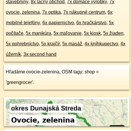
stavebniny
,
8x lacný obchod
,
7x domáce výrobky
,
7x
ovocie, zelenina
,
7x optika
,
7x nákupné centrum
,
6x
mobilné telefóny
,
6x papiernictvo
,
6x hračkárstvo
,
5x
počítače
,
5x manikúra
,
5x maľovanie
,
5x kiosk
,
5x žiaden
,
5x pohrebníctvo
,
5x krajčír
,
5x masáž
,
4x kníhkupectvo
,
4x
úžerník
,
3x second hand
Hľadáme ovocie-zelenina, OSM tagy: shop =
'greengrocer'.