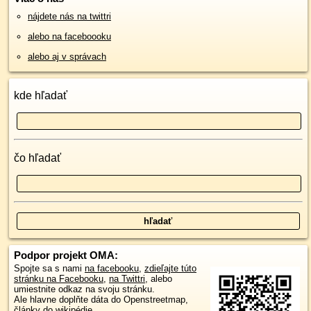
nájdete nás na twittri
alebo na faceboooku
alebo aj v správach
kde hľadať
čo hľadať
Podpor projekt OMA:
Spojte sa s nami
na facebooku
,
zdieľajte túto
stránku na Facebooku
,
na Twittri
, alebo
umiestnite odkaz na svoju stránku.
Ale hlavne doplňte dáta do Openstreetmap,
články do wikipédie, ...