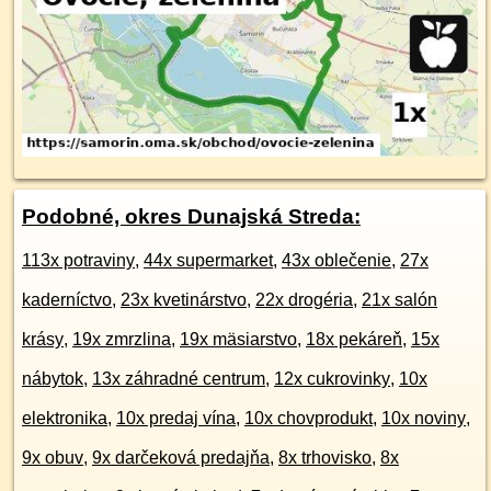
Podobné, okres Dunajská Streda:
113x potraviny
,
44x supermarket
,
43x oblečenie
,
27x
kaderníctvo
,
23x kvetinárstvo
,
22x drogéria
,
21x salón
krásy
,
19x zmrzlina
,
19x mäsiarstvo
,
18x pekáreň
,
15x
nábytok
,
13x záhradné centrum
,
12x cukrovinky
,
10x
elektronika
,
10x predaj vína
,
10x chovprodukt
,
10x noviny
,
9x obuv
,
9x darčeková predajňa
,
8x trhovisko
,
8x