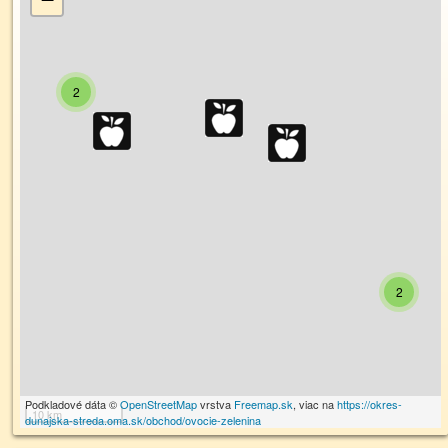
2
2
Podkladové dáta ©
OpenStreetMap
vrstva
Freemap.sk
, viac na
https://okres-
10 km
dunajska-streda.oma.sk/obchod/ovocie-zelenina