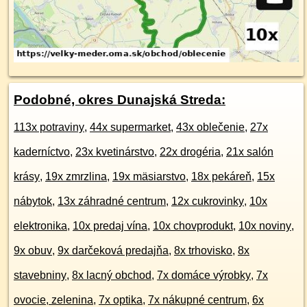
Podobné, okres Dunajská Streda:
113x potraviny
,
44x supermarket
,
43x oblečenie
,
27x
kaderníctvo
,
23x kvetinárstvo
,
22x drogéria
,
21x salón
krásy
,
19x zmrzlina
,
19x mäsiarstvo
,
18x pekáreň
,
15x
nábytok
,
13x záhradné centrum
,
12x cukrovinky
,
10x
elektronika
,
10x predaj vína
,
10x chovprodukt
,
10x noviny
,
9x obuv
,
9x darčeková predajňa
,
8x trhovisko
,
8x
stavebniny
,
8x lacný obchod
,
7x domáce výrobky
,
7x
ovocie, zelenina
,
7x optika
,
7x nákupné centrum
,
6x