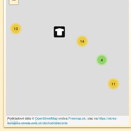
13
14
4
11
Podkladové dáta ©
OpenStreetMap
vrstva
Freemap.sk
, viac na
https://okres-
10 km
dunajska-streda.oma.sk/obchod/oblecenie