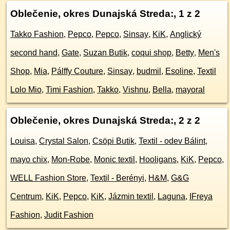
Oblečenie, okres Dunajská Streda:
, 1 z 2
Takko Fashion
,
Pepco
,
Pepco
,
Sinsay
,
KiK
,
Anglický
second hand
,
Gate
,
Suzan Butik
,
coqui shop
,
Betty
,
Men's
Shop
,
Mia
,
Pálffy Couture
,
Sinsay
,
budmil
,
Esoline
,
Textil
Lolo Mio
,
Timi Fashion
,
Takko
,
Vishnu
,
Bella
,
mayoral
Oblečenie, okres Dunajská Streda:
, 2 z 2
Louisa
,
Crystal Salon
,
Csöpi Butik
,
Textil - odev Bálint
,
mayo chix
,
Mon-Robe
,
Monic textil
,
Hooligans
,
KiK
,
Pepco
,
WELL Fashion Store
,
Textil - Berényi
,
H&M
,
G&G
Centrum
,
KiK
,
Pepco
,
KiK
,
Jázmin textil
,
Laguna
,
IFreya
Fashion
,
Judit Fashion