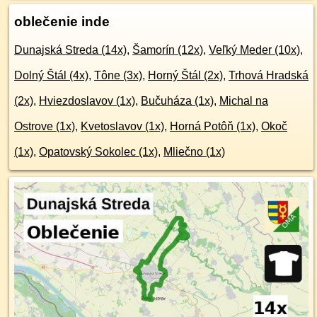
oblečenie inde
Dunajská Streda (14x)
,
Šamorín (12x)
,
Veľký Meder (10x)
,
Dolný Štál (4x)
,
Tône (3x)
,
Horný Štál (2x)
,
Trhová Hradská
(2x)
,
Hviezdoslavov (1x)
,
Bučuháza (1x)
,
Michal na
Ostrove (1x)
,
Kvetoslavov (1x)
,
Horná Potôň (1x)
,
Okoč
(1x)
,
Opatovský Sokolec (1x)
,
Mliečno (1x)